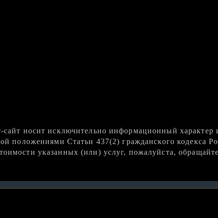
Ореанда
Парковое
т-сайт носит исключительно информационный характер 
мой положениями Статьи 437(2) гражданского кодекса Р
оимости указанных (или) услуг, пожалуйста, обращайт
Алушта