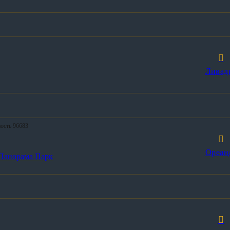
Ливад
ность 96683
Ореан
 Панорама Парк