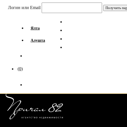
Логин или Email
Ялта
Алушта
(0)