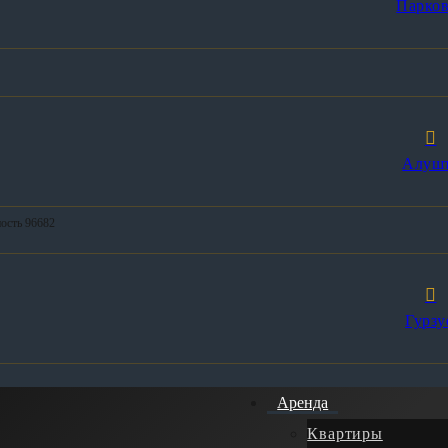
Парков
Алуш
ность 96682
Гурзу
Аренда
Квартиры