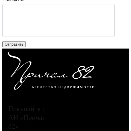
Покупайте с
АН «Причал
82»