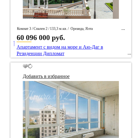
Комнат 3 /
Спален 2 /
133,3 м.кв.
/
Ореанда, Ялта
60 096 000 руб.
____
/ Идентификатор собственность 66234
Апартамент с видом на море и Аю-Даг в
Резиденции Дипломат
Добавить в избранное