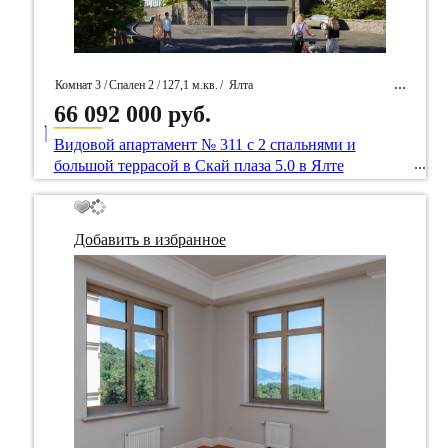
Комнат 3 /
Спален 2 /
127,1 м.кв.
/
Ялта
66 092 000 руб.
____
/ Идентификатор собственность 99528
Видовой апартамент № 311 с 2 спальнями и
большой террасой в Скай плаза 5.0 в Ялте
Добавить в избранное