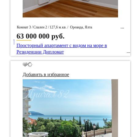
Комнат 3 /
Спален 2 /
127,6 м.кв.
/
Ореанда, Ялта
63 000 000 руб.
____
/ Идентификатор собственность 98033
Просторный апартамент с видом на море в
Резиденции Дипломат
Добавить в избранное