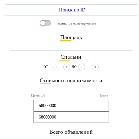
Поиск по ID
только рекомендуемые
Площадь
____
Спальни
____
от
до
-
-
Стоимость недвижимости
____
Цена От
Цена
Всего объявлений
____