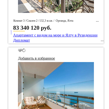
Комнат 3 /
Спален 2 /
132,3 м.кв.
/
Ореанда, Ялта
83 340 120 руб.
____
/ Идентификатор собственность 96349
Апартамент с видом на море и Ялту в Резиденции
Дипломат
Добавить в избранное