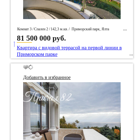
Комнат 3 /
Спален 2 /
142,3 м.кв.
/
Приморский парк, Ялта
81 500 000 руб.
____
/ Идентификатор собственность 70028
Квартира с видовой террасой на первой линии в
Приморском парке
Добавить в избранное