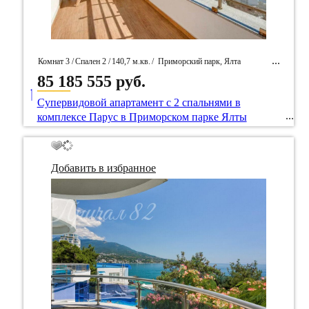
Комнат 3 /
Спален 2 /
140,7 м.кв.
/
Приморский парк, Ялта
85 185 555 руб.
____
/ Идентификатор собственность 93575
Супервидовой апартамент с 2 спальнями в
комплексе Парус в Приморском парке Ялты
Добавить в избранное