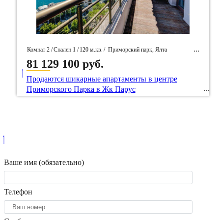
Комнат 2 /
Спален 1 /
120 м.кв.
/
Приморский парк, Ялта
81 129 100 руб.
____
/ Идентификатор собственность 44230
Продаются шикарные апартаменты в центре
Приморского Парка в Жк Парус
Ваше имя (обязательно)
Телефон