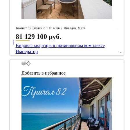
Комнат 3 /
Спален 2 /
116 м.кв.
/
Ливадия, Ялта
81 129 100 руб.
____
/ Идентификатор собственность 52385
Видовая квартира в премиальном комплексе
Император
Добавить в избранное