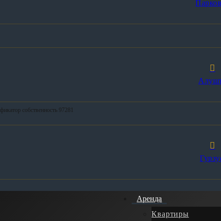
Парков
Алуш
ификатор собственность 97281
Гурзу
Аренда
Квартиры