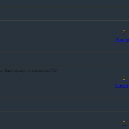
Ливад
та
/ Идентификатор собственность 97287
Ореан