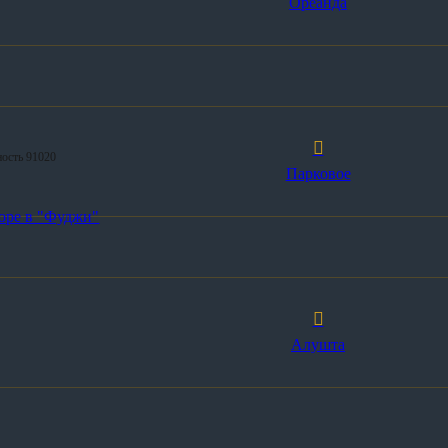
Ореанда
ность 91020
Парковое
оре в "Фуджи"
Алушта