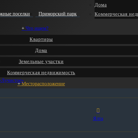
Дома
джные поселки
Приморский парк
Коммерческая не
Что ищем?
Квартиры
Дома
Земельные участки
9
Коммерческая недвижимость
 «Лучистое»
Месторасположение
Ялта