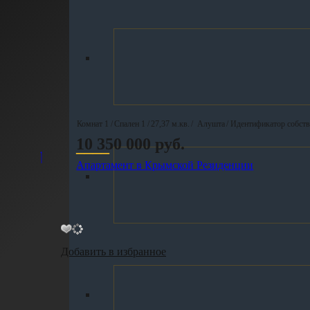
Комнат 1 /
Спален 1 /
27,37 м.кв.
/
Алушта
/ Идентификатор собст
10 350 000 руб.
____
Апартамент в Крымской Резиденции
Добавить в избранное