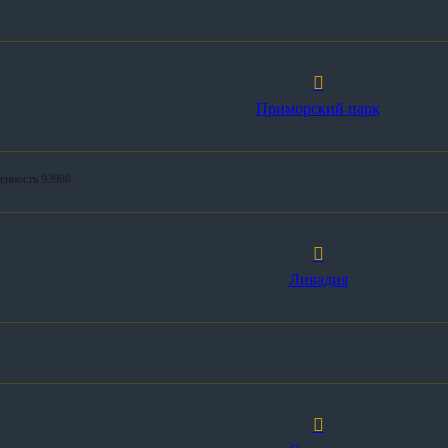
Приморский парк
венность 93988
Ливадия