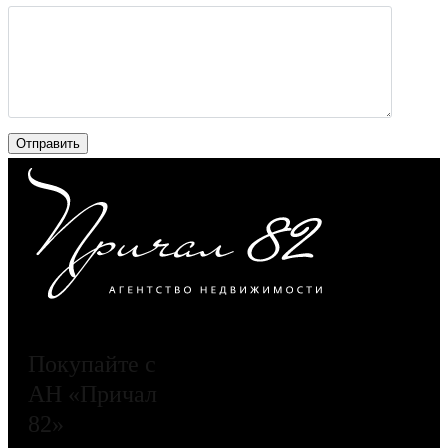
Покупайте с
АН «Причал
82»