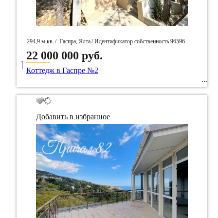
294,9 м.кв.
/
Гаспра, Ялта
/ Идентификатор собственность 96596
22 000 000 руб.
____
Коттедж в Гаспре №2
Добавить в избранное