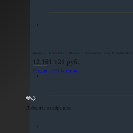
Комнат 1 /
Спален 1 /
33,06 м.кв.
/
Массандра, Ялта
/ Идентификат
12 161 121 руб.
____
Студия в ЖК Ботаника
Добавить в избранное