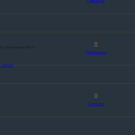
Ореанда
ор собственность 99433
Парковое
Loview
Алушта