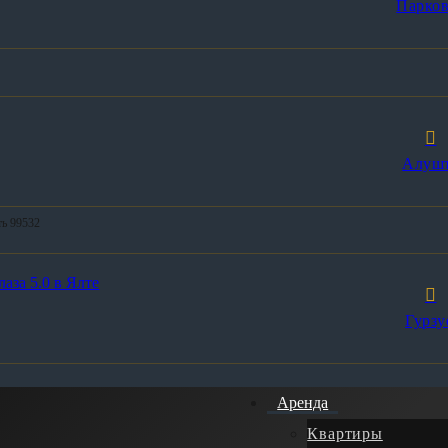
Парков
Алуш
ть 99532
аза 5.0 в Ялте
Гурзу
Аренда
Квартиры