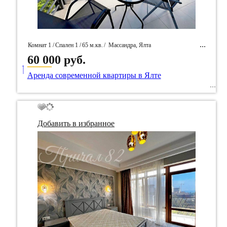
Комнат 1 /
Спален 1 /
65 м.кв.
/
Массандра, Ялта
60 000 руб.
____
/ Идентификатор собственность 99758
Аренда современной квартиры в Ялте
Добавить в избранное