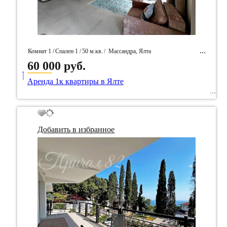
Комнат 1 /
Спален 1 /
50 м.кв.
/
Массандра, Ялта
60 000 руб.
____
/ Идентификатор собственность 92159
Аренда 1к квартиры в Ялте
Добавить в избранное