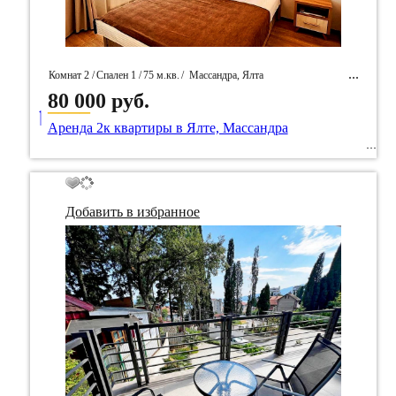
Комнат 2 /
Спален 1 /
75 м.кв.
/
Массандра, Ялта
80 000 руб.
____
/ Идентификатор собственность 99782
Аренда 2к квартиры в Ялте, Массандра
Добавить в избранное