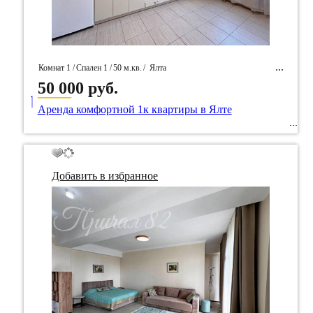
Комнат 1 /
Спален 1 /
50 м.кв.
/
Ялта
50 000 руб.
____
/ Идентификатор собственность 92930
Аренда комфортной 1к квартиры в Ялте
Добавить в избранное