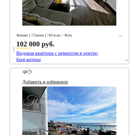
Комнат 1 /
Спален 1 /
64 м.кв.
/
Ялта
102 000 руб.
____
/ Идентификатор собственность 83648
Видовая квартира с ремонтом в центре,
Бригантина
Добавить в избранное