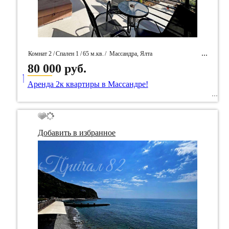
Комнат 2 /
Спален 1 /
65 м.кв.
/
Массандра, Ялта
80 000 руб.
____
/ Идентификатор собственность 89313
Аренда 2к квартиры в Массандре!
Добавить в избранное