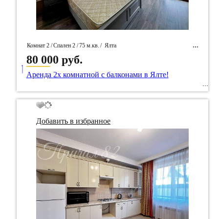
Комнат 2 /
Спален 2 /
75 м.кв.
/
Ялта
80 000 руб.
____
/ Идентификатор собственность 92950
Аренда 2х комнатной с балконами в Ялте!
Добавить в избранное