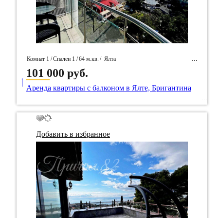
Комнат 1 /
Спален 1 /
64 м.кв.
/
Ялта
101 000 руб.
____
/ Идентификатор собственность 83629
Аренда квартиры с балконом в Ялте, Бригантина
Добавить в избранное