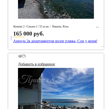
Комнат 2 /
Спален 1 /
55 м.кв.
/
Никита, Ялта
165 000 руб.
____
/ Идентификатор собственность 86046
Аренда 2к апартаментов возле пляжа, Сон у моря!
Добавить в избранное