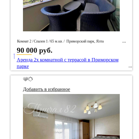
Комнат 2 /
Спален 1 /
65 м.кв.
/
Приморский парк, Ялта
90 000 руб.
____
/ Идентификатор собственность 83309
Аренда 2х комнатной с террасой в Приморском
парке
Добавить в избранное