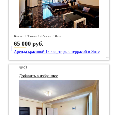
Комнат 1 /
Спален 1 /
65 м.кв.
/
Ялта
65 000 руб.
____
/ Идентификатор собственность 79156
Аренда красивой 1к квартиры с террасой в Ялте
Добавить в избранное