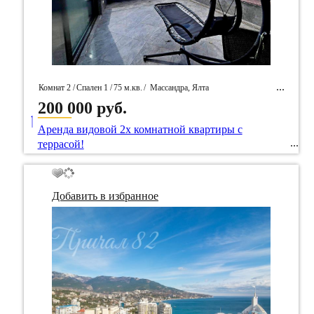
Комнат 2 /
Спален 1 /
75 м.кв.
/
Массандра, Ялта
200 000 руб.
____
/ Идентификатор собственность 83553
Аренда видовой 2х комнатной квартиры с
террасой!
Добавить в избранное