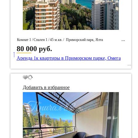
Комнат 1 /
Спален 1 /
45 м.кв.
/
Приморский парк, Ялта
80 000 руб.
____
/ Идентификатор собственность 83330
Аренда 1к квартиры в Приморском парке, Омега
Добавить в избранное