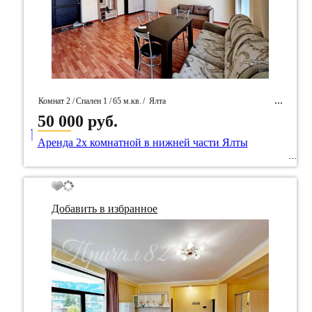
Комнат 2 /
Спален 1 /
65 м.кв.
/
Ялта
50 000 руб.
____
/ Идентификатор собственность 19961
Аренда 2х комнатной в нижней части Ялты
Добавить в избранное