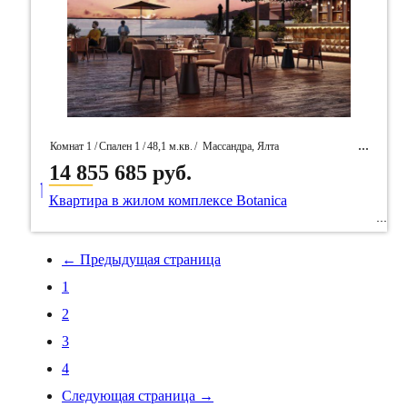
Комнат 1 /
Спален 1 /
48,1 м.кв.
/
Массандра, Ялта
14 855 685 руб.
____
/ Идентификатор собственность 91662
Квартира в жилом комплексе Botanica
← Предыдущая страница
1
2
3
4
Следующая страница →