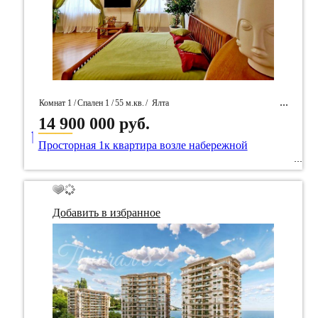
Комнат 1 /
Спален 1 /
55 м.кв.
/
Ялта
14 900 000 руб.
____
/ Идентификатор собственность 92260
Просторная 1к квартира возле набережной
Добавить в избранное