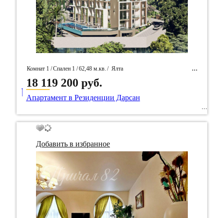
Комнат 1 /
Спален 1 /
62,48 м.кв.
/
Ялта
18 119 200 руб.
____
/ Идентификатор собственность 92453
Апартамент в Резиденции Дарсан
Добавить в избранное