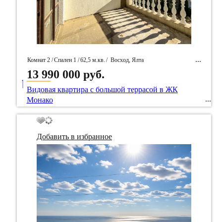
Комнат 2 /
Спален 1 /
62,5 м.кв.
/
Восход, Ялта
13 990 000 руб.
____
/ Идентификатор собственность 92840
Видовая квартира с большой террасой в ЖК
Монако
Добавить в избранное