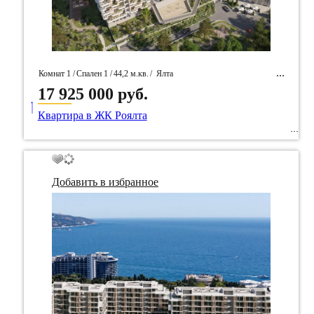
Комнат 1 /
Спален 1 /
44,2 м.кв.
/
Ялта
17 925 000 руб.
____
/ Идентификатор собственность 95132
Квартира в ЖК Роялта
Добавить в избранное