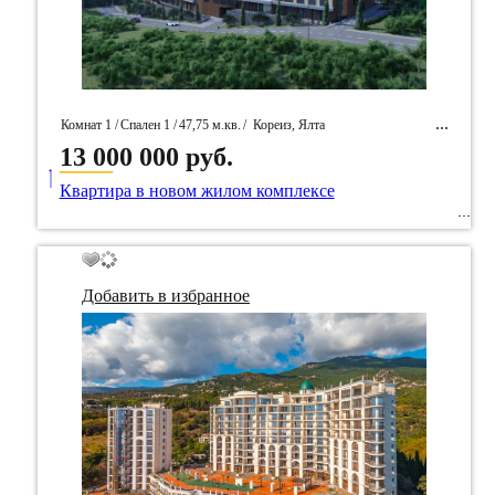
Комнат 1 /
Спален 1 /
47,75 м.кв.
/
Кореиз, Ялта
13 000 000 руб.
____
/ Идентификатор собственность 94898
Квартира в новом жилом комплексе
Добавить в избранное