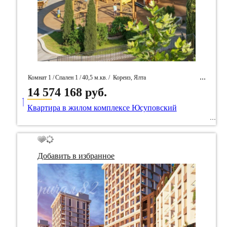
Комнат 1 /
Спален 1 /
40,5 м.кв.
/
Кореиз, Ялта
14 574 168 руб.
____
/ Идентификатор собственность 91788
Квартира в жилом комплексе Юсуповский
Добавить в избранное