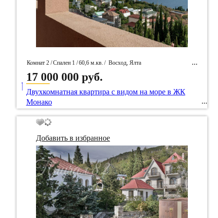
Комнат 2 /
Спален 1 /
60,6 м.кв.
/
Восход, Ялта
17 000 000 руб.
____
/ Идентификатор собственность 92711
Двухкомнатная квартира с видом на море в ЖК
Монако
Добавить в избранное