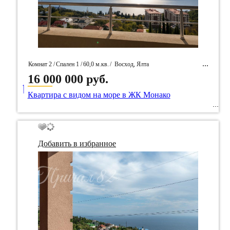
Комнат 2 /
Спален 1 /
60,0 м.кв.
/
Восход, Ялта
16 000 000 руб.
____
/ Идентификатор собственность 92762
Квартира с видом на море в ЖК Монако
Добавить в избранное