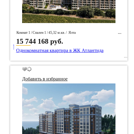
Комнат 1 /
Спален 1 /
45,32 м.кв.
/
Ялта
15 744 168 руб.
____
/ Идентификатор собственность 95097
Однокомнатная квартира в ЖК Атлантида
Добавить в избранное