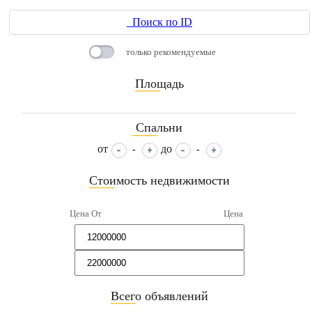
Поиск по ID
только рекомендуемые
Площадь
____
Спальни
____
от
до
-
-
Стоимость недвижимости
____
Цена От
Цена
Всего объявлений
____