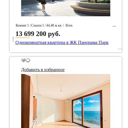
Комнат 1 /
Спален 1 /
44,48 м.кв.
/
Ялта
13 699 200 руб.
____
/ Идентификатор собственность 96676
Однокомнатная квартира в ЖК Панорама Парк
Добавить в избранное