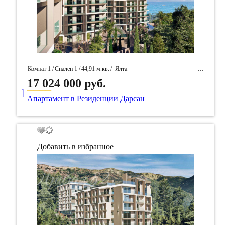
Комнат 1 /
Спален 1 /
44,91 м.кв.
/
Ялта
17 024 000 руб.
____
/ Идентификатор собственность 92559
Апартамент в Резиденции Дарсан
Добавить в избранное