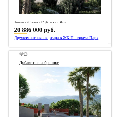
Комнат 2 /
Спален 2 /
73,68 м.кв.
/
Ялта
20 886 000 руб.
____
/ Идентификатор собственность 96682
Двухкомнатная квартира в ЖК Панорама Парк
Добавить в избранное