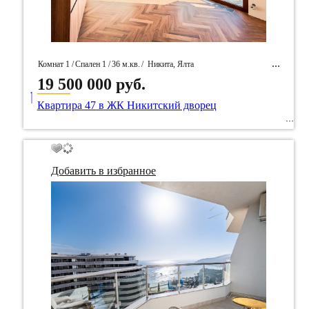
Комнат 1 /
Спален 1 /
36 м.кв.
/
Никита, Ялта
19 500 000 руб.
____
/ Идентификатор собственность 95988
Квартира 47 в ЖК Никитский дворец
Добавить в избранное