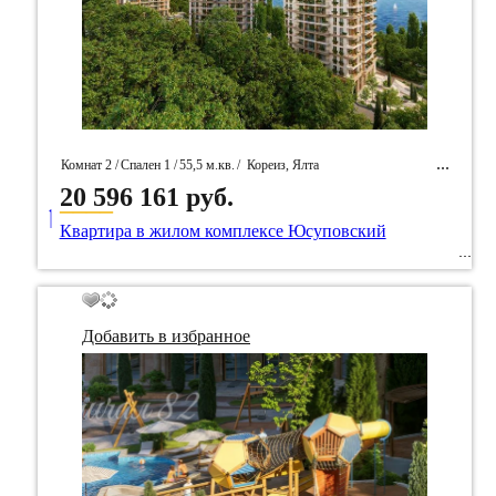
Комнат 2 /
Спален 1 /
55,5 м.кв.
/
Кореиз, Ялта
20 596 161 руб.
____
/ Идентификатор собственность 91794
Квартира в жилом комплексе Юсуповский
Добавить в избранное