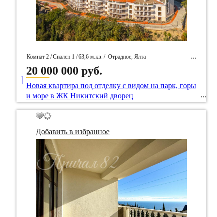
Комнат 2 /
Спален 1 /
63,6 м.кв.
/
Отрадное, Ялта
20 000 000 руб.
____
/ Идентификатор собственность 94042
Новая квартира под отделку с видом на парк, горы
и море в ЖК Никитский дворец
Добавить в избранное