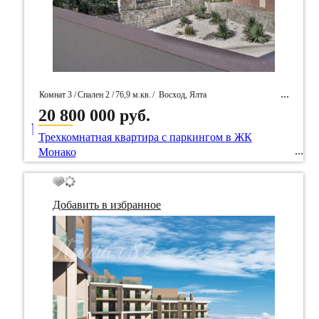
Комнат 3 /
Спален 2 /
76,9 м.кв.
/
Восход, Ялта
20 800 000 руб.
____
/ Идентификатор собственность 92610
Трехкомнатная квартира с паркингом в ЖК
Монако
Добавить в избранное