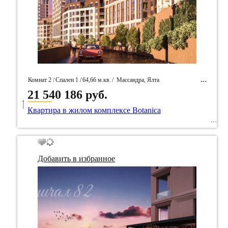
Комнат 2 /
Спален 1 /
64,66 м.кв.
/
Массандра, Ялта
21 540 186 руб.
____
/ Идентификатор собственность 91668
Квартира в жилом комплексе Botanica
Добавить в избранное