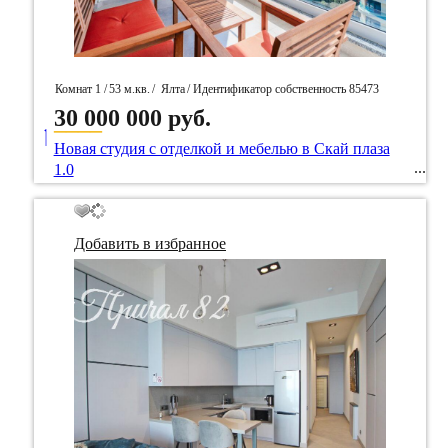
Комнат 1 /
53 м.кв.
/
Ялта
/ Идентификатор собственность 85473
30 000 000 руб.
____
Новая студия с отделкой и мебелью в Скай плаза
1.0
Добавить в избранное