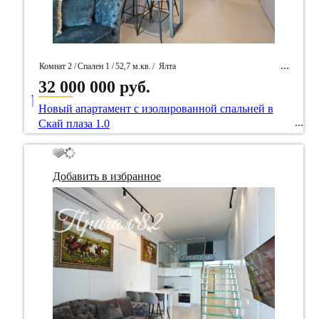
Комнат 2 /
Спален 1 /
52,7 м.кв.
/
Ялта
32 000 000 руб.
____
/ Идентификатор собственность 54557
Новый апартамент с изолированной спальней в
Скай плаза 1.0
Добавить в избранное