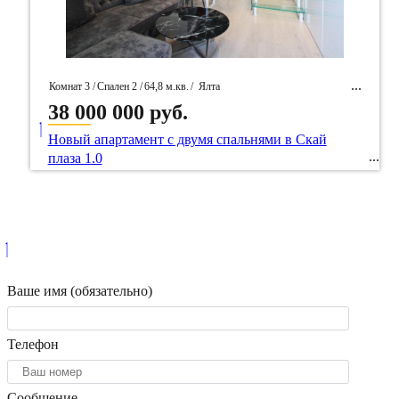
Комнат 3 /
Спален 2 /
64,8 м.кв.
/
Ялта
38 000 000 руб.
____
/ Идентификатор собственность 54538
Новый апартамент с двумя спальнями в Скай
плаза 1.0
Ваше имя (обязательно)
Телефон
Сообщение