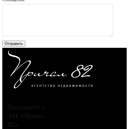
Покупайте с
АН «Причал
82»