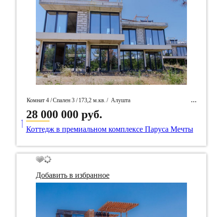
Комнат 4 /
Спален 3 /
173,2 м.кв.
/
Алушта
28 000 000 руб.
____
/ Идентификатор собственность 101390
Коттедж в премиальном комплексе Паруса Мечты
Добавить в избранное