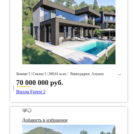
Комнат 5 /
Спален 3 /
269,61 м.кв.
/
Виноградное, Алушта
70 000 000 руб.
____
/ Идентификатор собственность 96552
Вилла Forest 2
Добавить в избранное