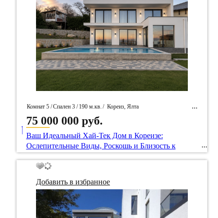
Комнат 5 /
Спален 3 /
190 м.кв.
/
Кореиз, Ялта
75 000 000 руб.
____
/ Идентификатор собственность 99076
Ваш Идеальный Хай-Тек Дом в Кореизе:
Ослепительные Виды, Роскошь и Близость к
Морю
Добавить в избранное