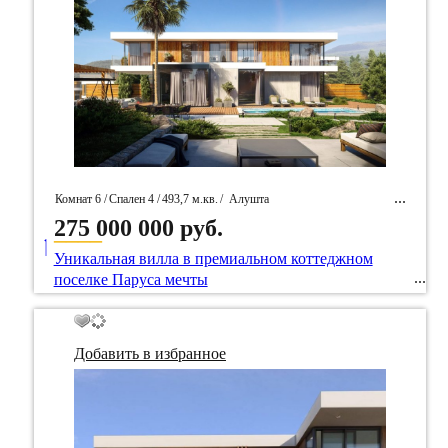
Комнат 6 /
Спален 4 /
493,7 м.кв.
/
Алушта
275 000 000 руб.
____
/ Идентификатор собственность 101703
Уникальная вилла в премиальном коттеджном
поселке Паруса мечты
Добавить в избранное