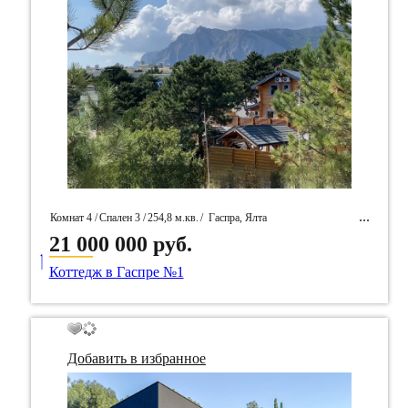
Комнат 4 /
Спален 3 /
254,8 м.кв.
/
Гаспра, Ялта
21 000 000 руб.
____
/ Идентификатор собственность 96578
Коттедж в Гаспре №1
Добавить в избранное