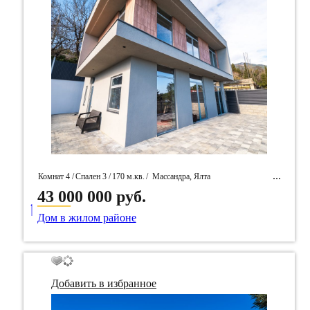
Комнат 4 /
Спален 3 /
170 м.кв.
/
Массандра, Ялта
43 000 000 руб.
____
/ Идентификатор собственность 96231
Дом в жилом районе
Добавить в избранное