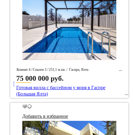
Комнат 4 /
Спален 3 /
251,1 м.кв.
/
Гаспра, Ялта
75 000 000 руб.
____
/ Идентификатор собственность 97484
Готовая вилла с бассейном у моря в Гаспре
(Большая Ялта)
Добавить в избранное