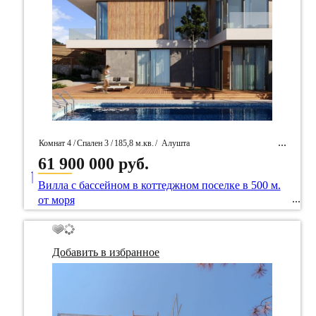
Комнат 4 /
Спален 3 /
185,8 м.кв.
/
Алушта
61 900 000 руб.
____
/ Идентификатор собственность 101402
Вилла с бассейном в коттеджном поселке в 500 м.
от моря
Добавить в избранное