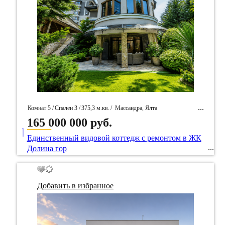
Комнат 5 /
Спален 3 /
375,3 м.кв.
/
Массандра, Ялта
165 000 000 руб.
____
/ Идентификатор собственность 99322
Единственный видовой коттедж с ремонтом в ЖК
Долина гор
Добавить в избранное