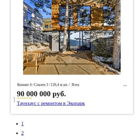
Комнат 4 /
Спален 3 /
126,4 м.кв.
/
Ялта
90 000 000 руб.
____
/ Идентификатор собственность 95371
Таунхаус с ремонтом в Экопарк
1
2