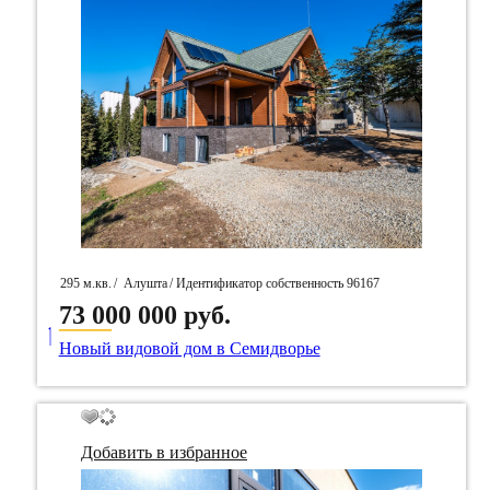
295 м.кв.
/
Алушта
/ Идентификатор собственность 96167
73 000 000 руб.
____
Новый видовой дом в Семидворье
Добавить в избранное