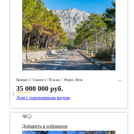
Комнат 2 /
Спален 1 /
56 м.кв.
/
Форос, Ялта
35 000 000 руб.
____
/ Идентификатор собственность 95763
Дом с панорамным видом
Добавить в избранное