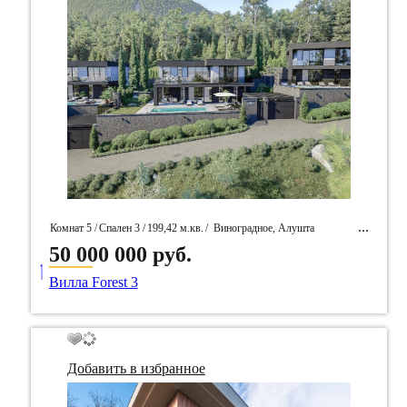
Комнат 5 /
Спален 3 /
199,42 м.кв.
/
Виноградное, Алушта
50 000 000 руб.
____
/ Идентификатор собственность 96536
Вилла Forest 3
Добавить в избранное