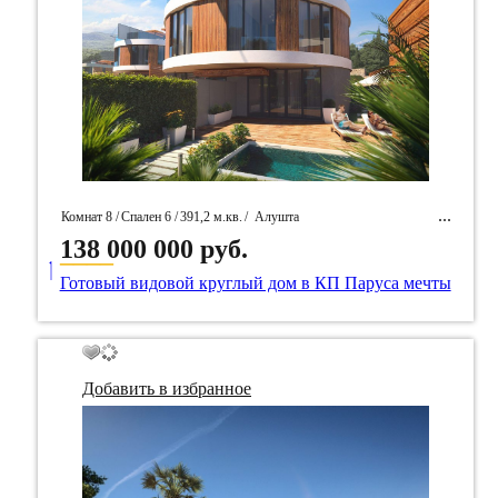
Комнат 8 /
Спален 6 /
391,2 м.кв.
/
Алушта
138 000 000 руб.
____
/ Идентификатор собственность 101754
Готовый видовой круглый дом в КП Паруса мечты
Добавить в избранное