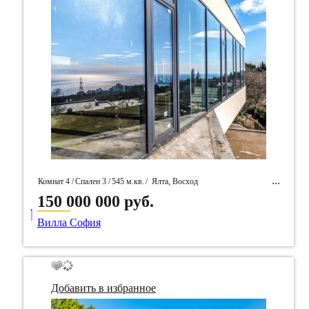
Комнат 4 /
Спален 3 /
545 м.кв.
/
Ялта, Восход
150 000 000 руб.
____
/ Идентификатор собственность 96100
Вилла София
Добавить в избранное