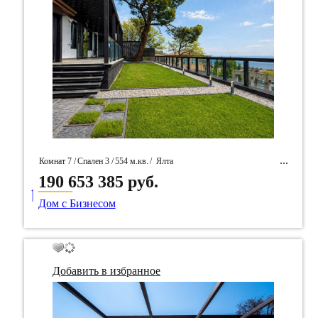
Комнат 7 /
Спален 3 /
554 м.кв.
/
Ялта
190 653 385 руб.
____
/ Идентификатор собственность 97777
Дом с Бизнесом
Добавить в избранное