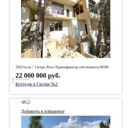
294,9 м.кв.
/
Гаспра, Ялта
/ Идентификатор собственность 96596
22 000 000 руб.
____
Коттедж в Гаспре №2
Добавить в избранное