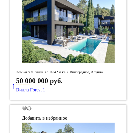
Комнат 5 /
Спален 3 /
199,42 м.кв.
/
Виноградное, Алушта
50 000 000 руб.
____
/ Идентификатор собственность 96565
Вилла Forest 1
Добавить в избранное