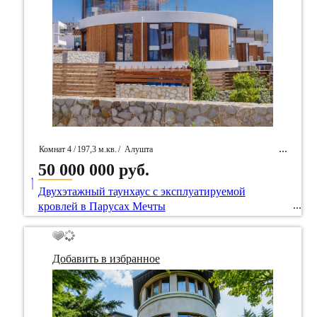
Комнат 4 /
197,3 м.кв.
/
Алушта
50 000 000 руб.
____
/ Идентификатор собственность 101370
Двухэтажный таунхаус с эксплуатируемой
кровлей в Парусах Мечты
Добавить в избранное