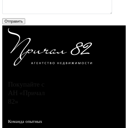
Покупайте с
АН «Причал
82»
Команда опытных