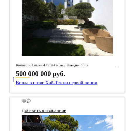
Комнат 5 /
Спален 4 /
519,4 м.кв.
/
Ливадия, Ялта
500 000 000 руб.
____
/ Идентификатор собственность 98589
Вилла в стиле Хай-Тек на первой линии
Добавить в избранное