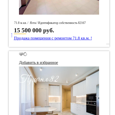
71.8 м.кв.
/
Ялта
/ Идентификатор собственность 82167
15 500 000 руб.
____
Продажа помещения с ремонтом 71.8 кв.м. !
Добавить в избранное