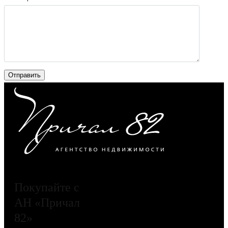
Покупайте с
АН «Причал
82»