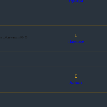
Ореанда
ор собственность 99453
Парковое
Алушта