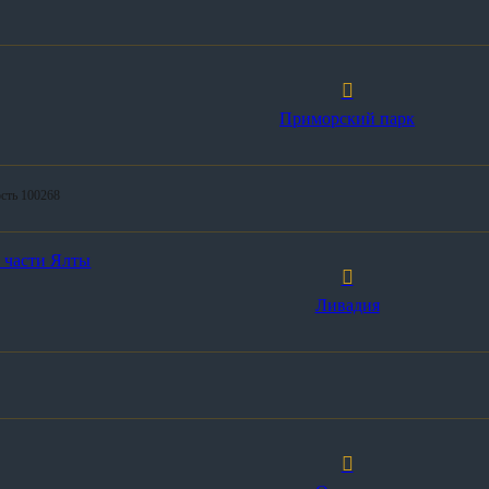
Приморский парк
ость 100268
й части Ялты
Ливадия