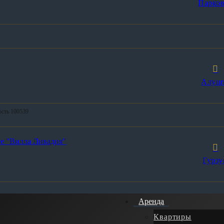
Парков
Алуш
ость 100539
се "Вилла Ливадия"
Гурзу
Аренда
Квартиры