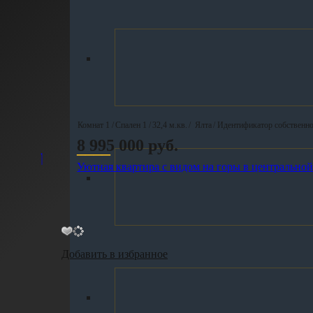
Комнат 1 /
Спален 1 /
32,4 м.кв.
/
Ялта
/ Идентификатор собственн
8 995 000 руб.
____
Уютная квартира с видом на горы в центрально
Добавить в избранное