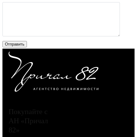
Покупайте с
АН «Причал
82»