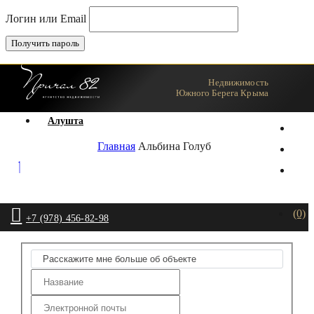
Логин или Email
Недвижимость
Ялта
Южного Берега Крыма
Агент
Алушта
Главная
Альбина Голуб
(0)
+7 (978) 456-82-98