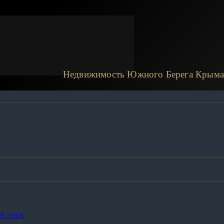
Недвижимость Южного Берега Крыма
а
й парк