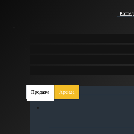
Котте
Даниил Соломка
Специалист по продаже недвижимости
+7 978 217-23-43
ds@prichal82.ru
Отправить сообщение
Продажа
Аренда
Все
Квартиры
Дома
Земельные участк