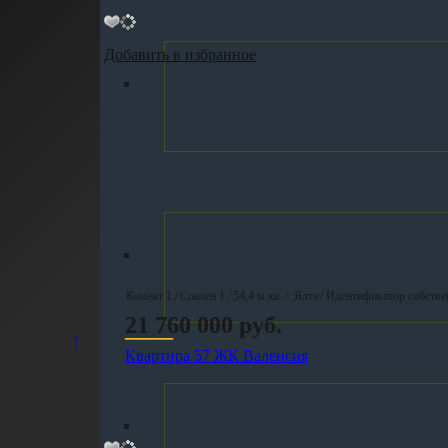
Добавить в избранное
Комнат 1 /
Спален 1 /
54,4 м.кв.
/
Ялта
/ Идентификатор собстве
21 760 000 руб.
____
Квартира 57 ЖК Валенсия