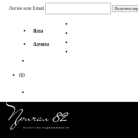
Логин или Email
Ялта
Алушта
(0)