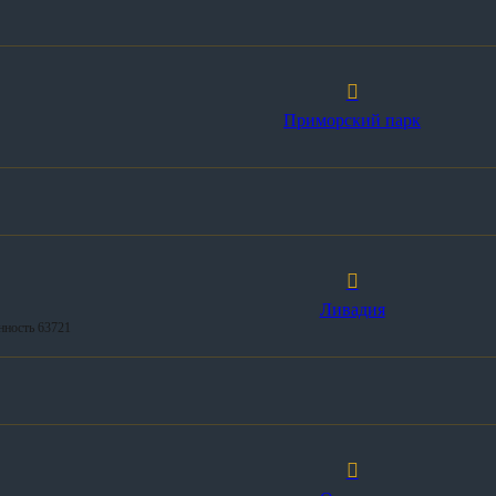
Приморский парк
Ливадия
нность 63721