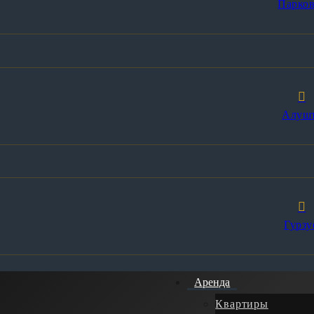
Парков
Алуш
Гурзу
Аренда
Квартиры