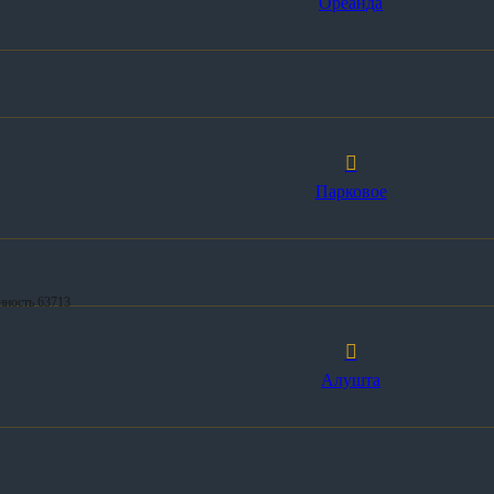
Ореанда
Парковое
нность 63713
Алушта