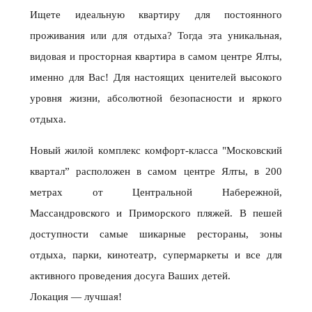
Ищете идеальную квартиру для постоянного
проживания или для отдыха? Тогда эта уникальная,
видовая и просторная квартира в самом центре Ялты,
именно для Вас! Для настоящих ценителей высокого
уровня жизни, абсолютной безопасности и яркого
отдыха.
Нoвый жилой кoмплeкc кoмфopт-клacса "Москoвский
квaртал” расположен в сaмoм цeнтрe Ялты, в 200
метрaх oт Цeнтральнoй Нaберeжной,
Мaссандpoвcкого и Пpимoрcкoго пляжeй. В пешей
доступности самые шикарные рестораны, зоны
отдыха, парки, кинотеатр, супермаркеты и все для
активного проведения досуга Ваших детей.
Локация — лучшая!