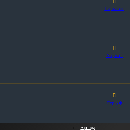
Парковое
Алушта
Гурзуф
Аренда