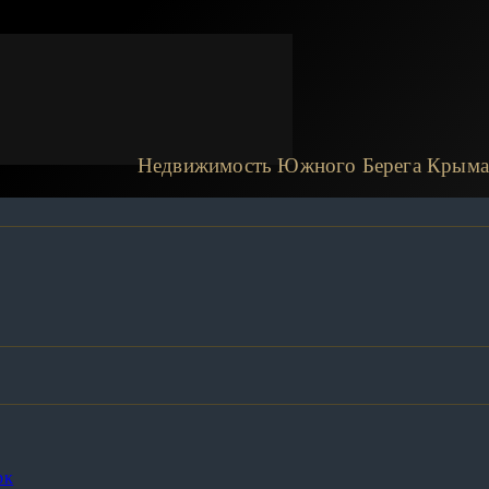
Недвижимость Южного Берега Крыма
 парке Ялты
рк