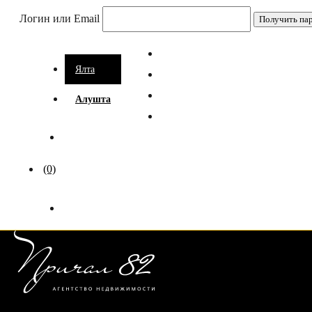
Логин или Email
Ялта
Алушта
(0)