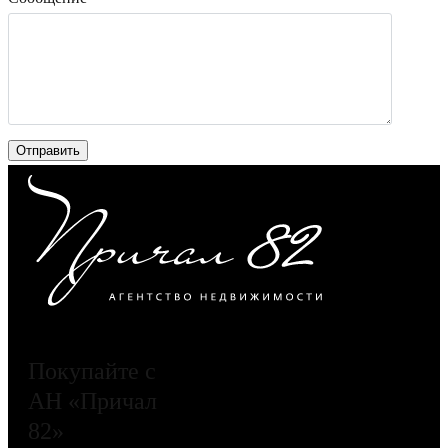
Покупайте с
АН «Причал
82»