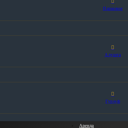
Парковое
Алушта
Гурзуф
Аренда