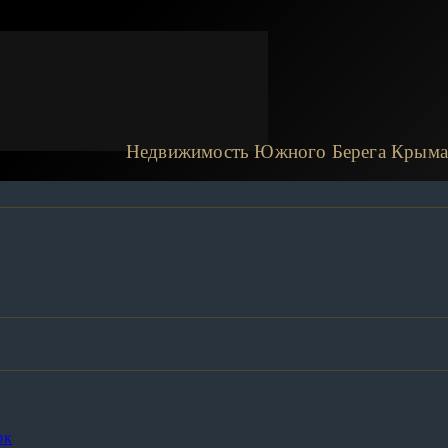
Недвижимость Южного Берега Крыма
рк