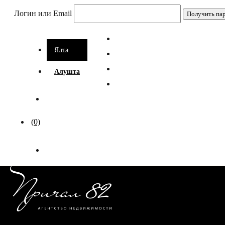
Логин или Email
Ялта
Алушта
(0)