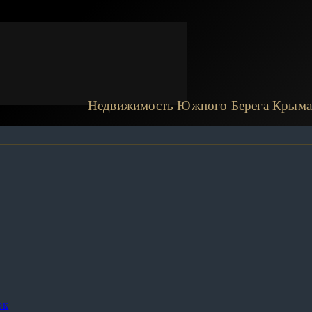
Недвижимость Южного Берега Крыма
рк