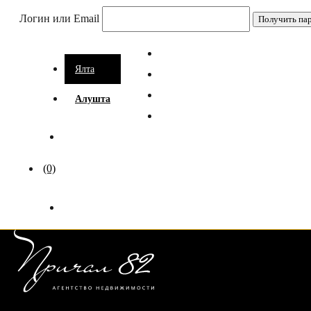
Логин или Email
Ялта
Алушта
(0)