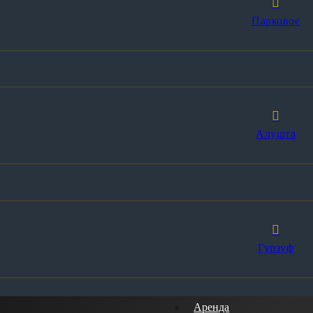
Парковое
Алушта
Гурзуф
Аренда