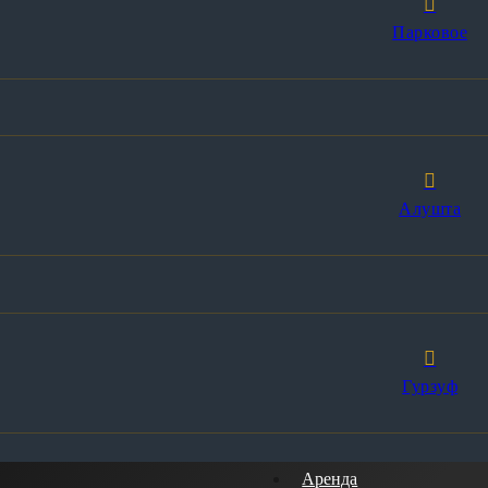
Парковое
Алушта
Гурзуф
Аренда