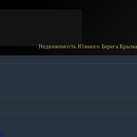
Недвижимость Южного Берега Крыма
сть к Морю
рк