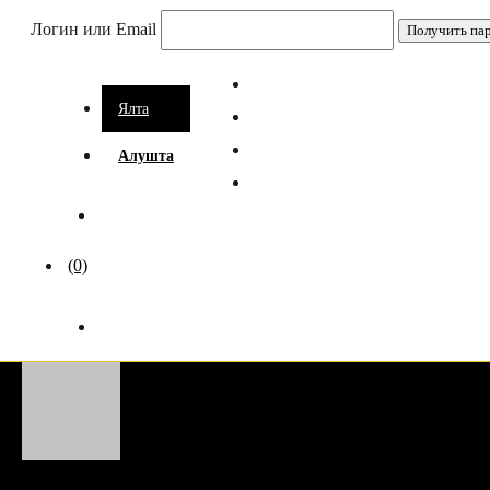
Логин или Email
Ялта
Алушта
(0)