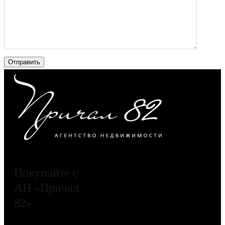
Покупайте с
АН «Причал
82»