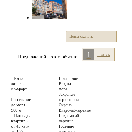
Цены скачать
1
Поиск
Предложений
в этом объекте
Класс
Новый дом
жилья -
Вид на
Комфорт
море
Закрытая
Расстояние
территория
до моря -
Охрана
900 м
Видеонаблюдение
Площадь
Подземный
квартир -
паркинг
от 45 кв.м.
Гостевая
до 150
парковка