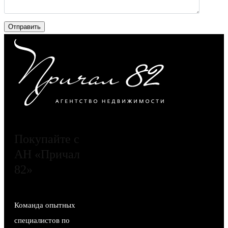
Покупайте с
АН «Причал
82»
Команда опытных
специалистов по