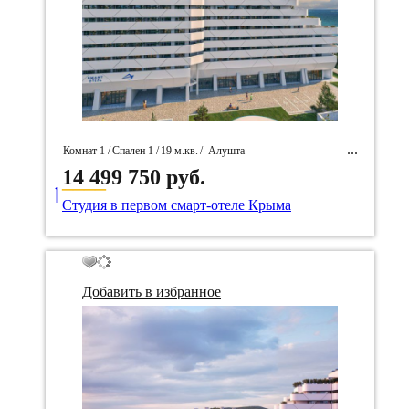
Комнат 1 /
Спален 1 /
19 м.кв.
/
Алушта
14 499 750 руб.
____
/ Идентификатор собственность 97601
Студия в первом смарт-отеле Крыма
Добавить в избранное