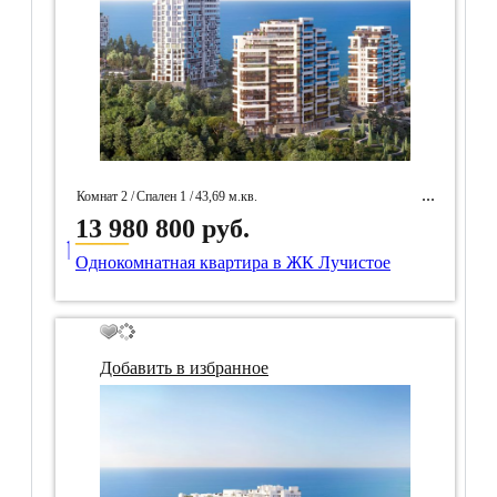
Комнат 2 /
Спален 1 /
43,69 м.кв.
13 980 800 руб.
____
/
микрорайон Семидворье, Алушта
Однокомнатная квартира в ЖК Лучистое
/ Идентификатор собственность 97287
Добавить в избранное