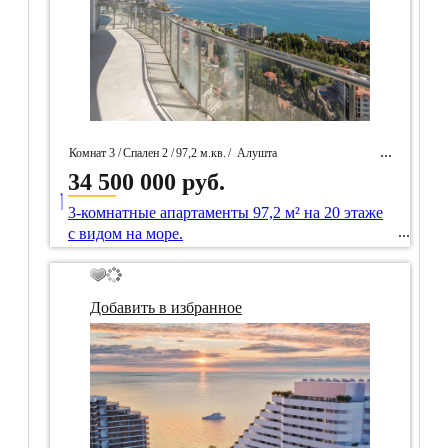
Комнат 3 /
Спален 2 /
97,2 м.кв.
/
Алушта
34 500 000 руб.
____
/ Идентификатор собственность 101290
3-комнатные апартаменты 97,2 м² на 20 этаже
с видом на море.
Добавить в избранное