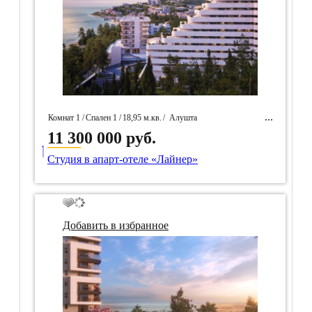
Комнат 1 /
Спален 1 /
18,95 м.кв.
/
Алушта
11 300 000 руб.
____
/ Идентификатор собственность 97595
Студия в апарт-отеле «Лайнер»
Добавить в избранное