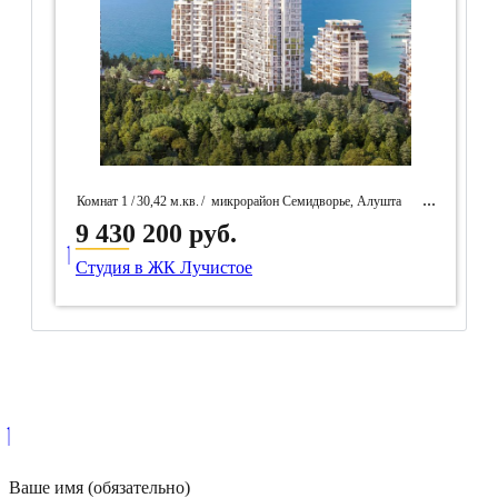
Комнат 1 /
30,42 м.кв.
/
микрорайон Семидворье, Алушта
9 430 200 руб.
____
/ Идентификатор собственность 97281
Студия в ЖК Лучистое
Ваше имя (обязательно)