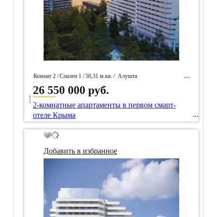
Комнат 2 /
Спален 1 /
50,31 м.кв.
/
Алушта
26 550 000 руб.
____
/ Идентификатор собственность 97613
2-комнатные апартаменты в первом смарт-
отеле Крыма
Добавить в избранное