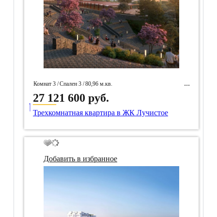
Комнат 3 /
Спален 3 /
80,96 м.кв.
27 121 600 руб.
____
/
микрорайон Семидворье, Алушта
Трехкомнатная квартира в ЖК Лучистое
/ Идентификатор собственность 97349
Добавить в избранное