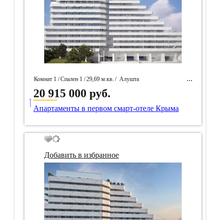
Комнат 1 /
Спален 1 /
29,69 м.кв.
/
Алушта
20 915 000 руб.
____
/ Идентификатор собственность 97607
Апартаменты в первом смарт-отеле Крыма
Добавить в избранное