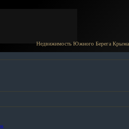
Недвижимость Южного Берега Крыма
рк