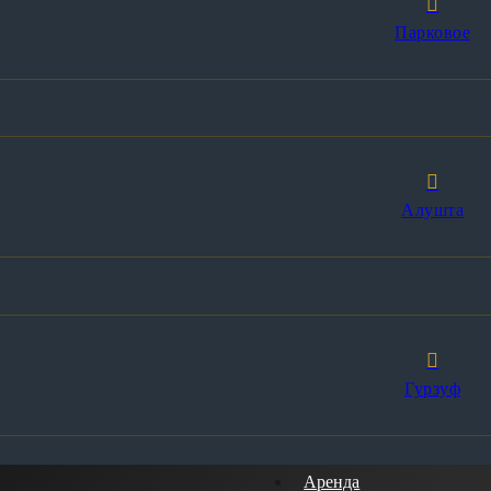
Парковое
Алушта
Гурзуф
Аренда