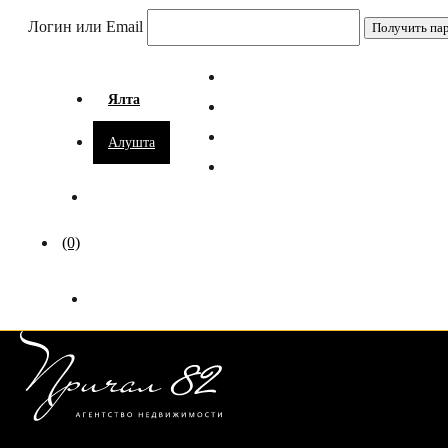
Логин или Email
Ялта
Алушта
(0)