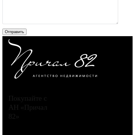
Покупайте с
АН «Причал
82»