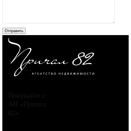
Покупайте с
АН «Причал
82»