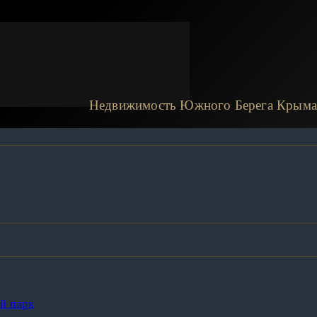
Недвижимость Южного Берега Крыма
а
й парк