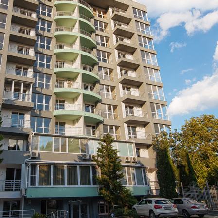
Парков
Алуш
Гурзу
Аренда
Квартиры