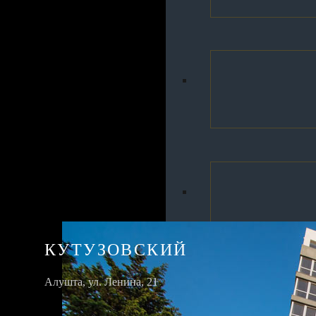
Ваше имя*
Ваш e-mail*
Ваш телефон*
Агентство недвижимости Причал82 в Ялте
КУТУЗОВСКИЙ
Алушта, ул. Ленина, 21