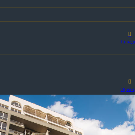
Ливад
Ореан