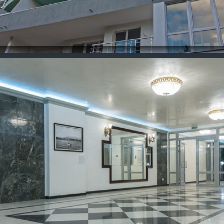
Ореанда
Парковое
Алушта