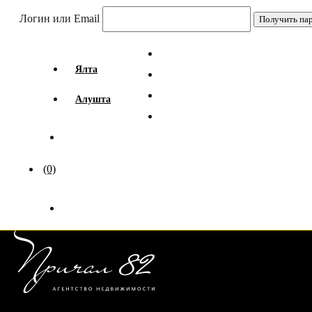
Логин или Email
Ялта
Алушта
(0)