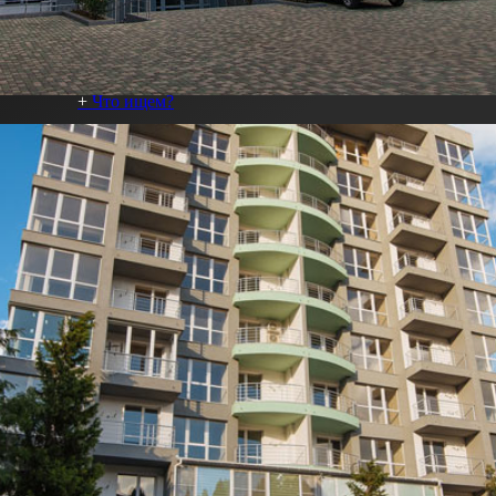
Дома
джные поселки
Приморский парк
Коммерческая не
Что ищем?
Квартиры
Дома
Земельные участки
Коммерческая недвижимость
Месторасположение
Ялта