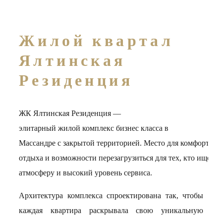
Жилой квартал
Ялтинская
Резиденция
ЖК Ялтинская Резиденция —
элитарный
жилой
комплекс
бизнес
класса
в
Массандре
с
закрытой
территорией.
Место
для
комфортной
отдыха
и
возможности
перезагрузиться
для
тех,
кто
ищет
п
атмосферу
и
высокий
уровень
сервиса.
Архитектура комплекса спроектирована так, чтобы
каждая квартира раскрывала свою уникальную