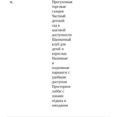
м.
Прогулочная
торговая
галерея
Частный
детский
сад в
шаговой
доступности
Шахматный
клуб для
детей и
взрослых
Наземные
и
подземные
паркинги с
удобным
доступом
Просторное
лобби с
зонами
отдыха и
ожидания