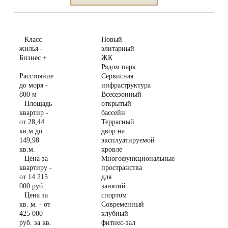
Класс
Новый
жилья -
элитарный
Бизнес +
ЖК
Рядом парк
Расстояние
Сервисная
до моря -
инфраструктура
800 м
Всесезонный
Площадь
открытый
квартир -
бассейн
от 28,44
Террасный
кв.м до
двор на
149,98
эксплуатируемой
кв.м.
кровле
Цена за
Многофункциональные
квартиру -
пространства
от 14 215
для
000 руб.
занятий
Цена за
спортом
кв. м. - от
Современный
425 000
клубный
руб. за кв.
фитнес-зал