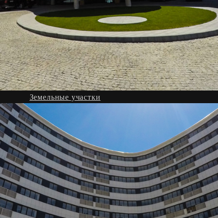
Дома
джные поселки
Приморский парк
Коммерческая не
Что ищем?
Квартиры
Дома
Земельные участки
Коммерческая недвижимость
Месторасположение
Ялта