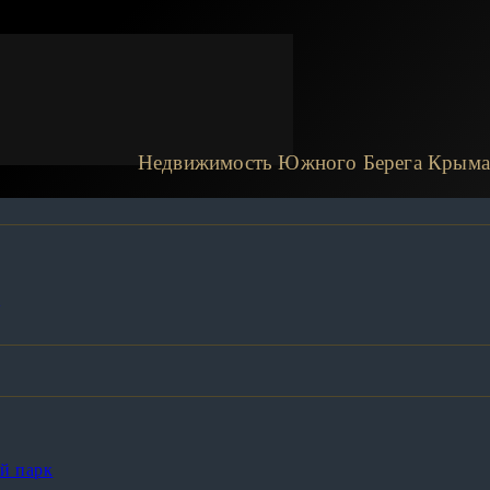
Недвижимость Южного Берега Крыма
а
й парк