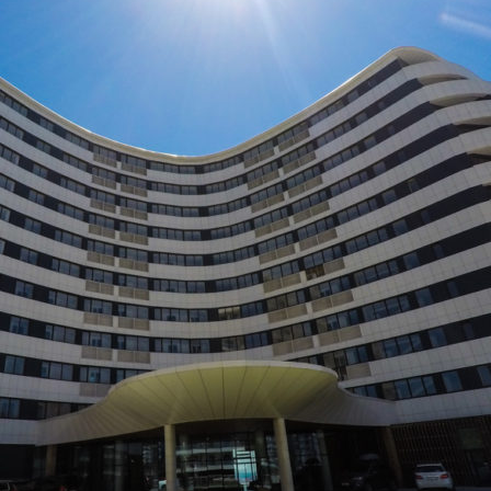
Парков
Алуш
Гурзу
Аренда
Квартиры