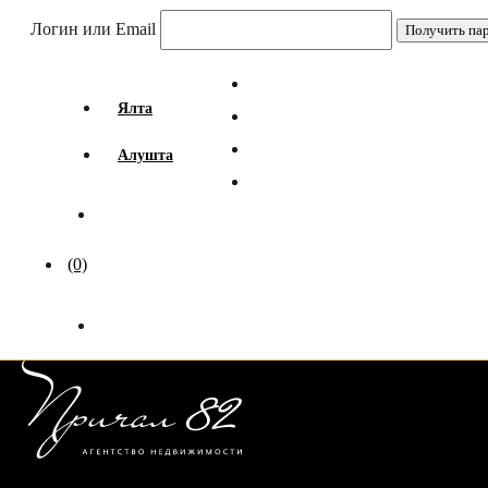
Логин или Email
Ялта
Алушта
(0)