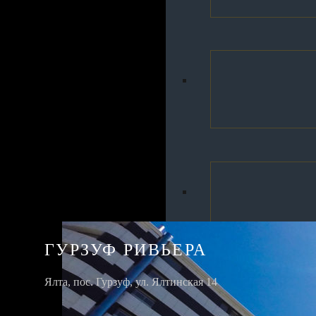
Ваше имя*
Ваш e-mail*
Ваш телефон*
Агентство недвижимости Причал82 в Ялте
ГУРЗУФ РИВЬЕРА
Ялта, пос. Гурзуф, ул. Ялтинская 14