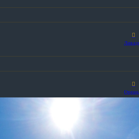
Ливад
Ореан