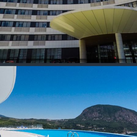
Ореанда
Парковое
Алушта