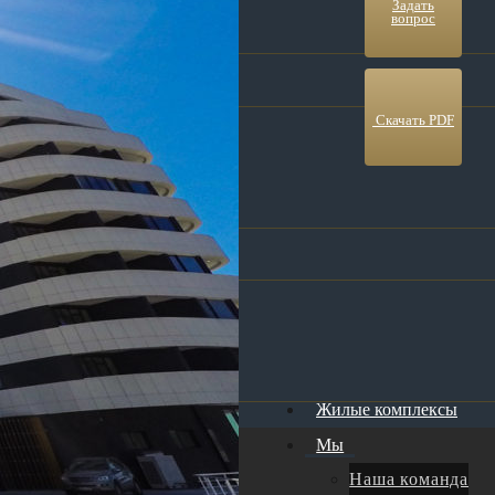
ое
Задать
вопрос
Скачать PDF
та
ф
Жилые комплексы
Мы
Наша команда